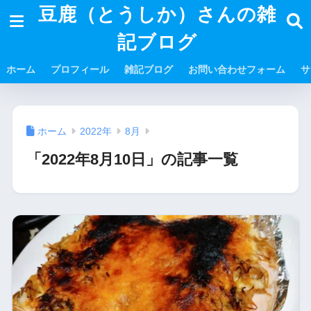
豆鹿（とうしか）さんの雑
記ブログ
ホーム
プロフィール
雑記ブログ
お問い合わせフォーム
サ
ホーム
2022年
8月
「2022年8月10日」の記事一覧