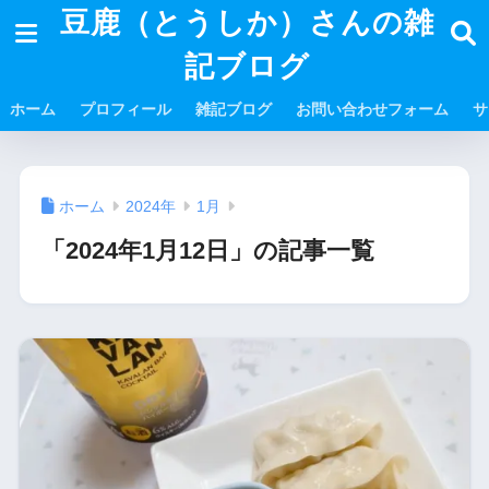
豆鹿（とうしか）さんの雑
記ブログ
ホーム
プロフィール
雑記ブログ
お問い合わせフォーム
サ
ホーム
2024年
1月
「2024年1月12日」の記事一覧