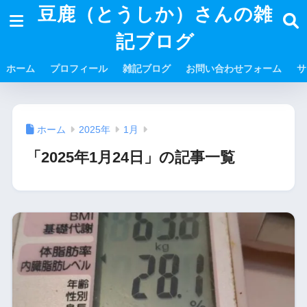
豆鹿（とうしか）さんの雑
記ブログ
ホーム
プロフィール
雑記ブログ
お問い合わせフォーム
サ
ホーム
2025年
1月
「2025年1月24日」の記事一覧