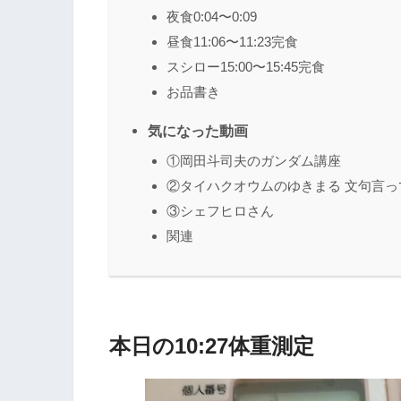
夜食0:04〜0:09
昼食11:06〜11:23完食
スシロー15:00〜15:45完食
お品書き
気になった動画
①岡田斗司夫のガンダム講座
②タイハクオウムのゆきまる 文句言っ
③シェフヒロさん
関連
本日の10:27体重測定