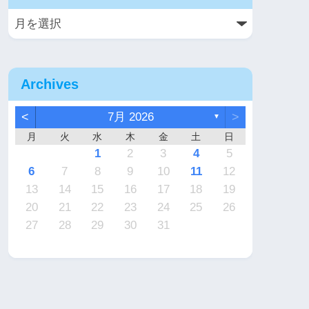
Archives
<
7月 2026
>
▼
月
火
水
木
金
土
日
7
6
2
2
5
4
4
7
5
1
3
6
2
4
7
2
5
5
1
4
6
2
4
7
3
3
1
2
3
4
5
4
3
2
4
2
0
3
4
2
2
3
4
0
0
1
1
1
1
1
9
9
8
9
9
8
9
6
7
8
9
10
11
12
1
0
6
6
9
8
8
1
9
5
7
0
6
8
1
6
9
9
5
8
0
6
8
1
7
7
13
14
15
16
17
18
19
8
7
3
3
6
5
5
8
6
2
4
7
3
5
8
3
6
6
2
5
7
3
5
8
4
4
20
21
22
23
24
25
26
0
9
0
0
9
0
1
27
28
29
30
31