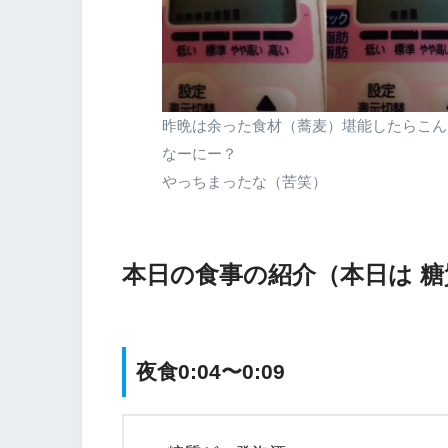
昨晩は余った食材（蕎麦）堪能したらこん
なーにー？
やっちまったな（苦笑）
本日の食事の紹介（本日は 
夜食0:04〜0:09