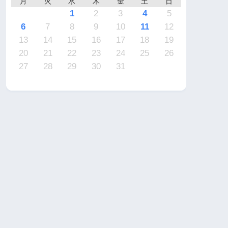
月
火
水
木
金
土
日
7
6
2
2
5
4
4
7
5
1
3
6
2
4
7
2
5
5
1
4
6
2
4
7
3
3
1
2
3
4
5
4
3
2
4
2
0
3
4
2
2
3
4
0
0
1
1
1
1
1
9
9
8
9
9
8
9
6
7
8
9
10
11
12
1
0
6
6
9
8
8
1
9
5
7
0
6
8
1
6
9
9
5
8
0
6
8
1
7
7
13
14
15
16
17
18
19
8
7
3
3
6
5
5
8
6
2
4
7
3
5
8
3
6
6
2
5
7
3
5
8
4
4
20
21
22
23
24
25
26
0
9
0
0
9
0
1
27
28
29
30
31