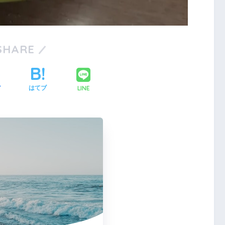
1
1
1
1
2
1
2
1
2
1
2
3
2
1
3
1
2
3
1
1
2
3
4
3
2
1
1
4
2
3
1
4
2
2
1
3
1
4
5
4
3
2
2
5
3
1
4
2
5
3
3
2
4
2
5
1
1
6
5
1
1
4
3
3
6
4
2
5
1
3
6
1
4
4
3
5
1
3
6
2
2
8
7
3
3
6
5
5
8
6
2
4
7
3
5
8
3
6
6
2
5
7
3
5
8
4
4
9
8
4
4
7
6
6
9
7
3
5
8
4
6
9
4
7
7
3
6
8
4
6
9
5
5
10
10
10
10
9
5
5
8
7
7
8
4
6
9
5
7
5
8
8
4
7
9
5
7
6
6
10
10
10
11
11
11
11
6
6
9
8
8
9
5
7
6
8
6
9
9
5
8
6
8
7
7
12
10
12
10
12
10
10
12
11
11
11
7
7
9
9
6
8
7
9
7
6
9
7
9
8
8
13
12
10
10
13
12
10
13
10
12
10
13
11
11
11
11
8
8
7
9
8
8
7
8
9
9
1
1
1
1
1
1
1
1
1
1
1
1
1
1
1
1
1
1
1
SHARE
15
14
10
10
13
12
12
15
13
14
10
12
15
10
13
13
12
14
10
12
15
11
11
11
9
9
16
15
14
13
13
16
14
10
12
15
13
16
14
14
10
13
15
13
16
12
12
11
11
11
11
11
17
16
12
12
15
14
14
17
15
13
16
12
14
17
12
15
15
14
16
12
14
17
13
13
11
11
18
17
13
13
16
15
15
18
16
12
14
17
13
15
18
13
16
16
12
15
17
13
15
18
14
14
19
18
14
14
17
16
16
19
17
13
15
18
14
16
19
14
17
17
13
16
18
14
16
19
15
15
20
19
15
15
18
17
17
20
18
14
16
19
15
17
20
15
18
18
14
17
19
15
17
20
16
16
2
2
1
1
1
1
1
2
1
1
1
2
1
1
2
1
1
1
1
1
2
1
1
2
1
1
22
21
17
17
20
19
19
22
20
16
18
21
17
19
22
17
20
20
16
19
21
17
19
22
18
18
23
22
18
18
21
20
20
23
21
17
19
22
18
20
23
18
21
21
17
20
22
18
20
23
19
19
24
23
19
19
22
21
21
24
22
18
20
23
19
21
24
19
22
22
18
21
23
19
21
24
20
20
25
24
20
20
23
22
22
25
23
19
21
24
20
22
25
20
23
23
19
22
24
20
22
25
21
21
26
25
21
21
24
23
23
26
24
20
22
25
21
23
26
21
24
24
20
23
25
21
23
26
22
22
27
26
22
22
25
24
24
27
25
21
23
26
22
24
27
22
25
25
21
24
26
22
24
27
23
23
2
2
2
2
2
2
2
2
2
2
2
2
2
2
2
2
2
2
2
2
2
2
2
2
2
2
29
28
24
24
27
26
26
29
27
23
25
28
24
26
29
24
27
27
23
26
28
24
26
29
25
25
30
29
25
25
28
27
27
30
28
24
26
29
25
27
30
25
28
28
24
27
29
25
27
30
26
26
30
26
26
29
28
28
31
29
25
27
30
26
28
31
26
29
25
28
30
26
28
31
27
27
27
27
30
29
29
30
26
28
31
27
29
27
30
26
29
27
29
28
28
28
28
31
30
27
29
28
30
28
31
27
30
28
30
29
29
29
31
28
30
29
29
28
31
29
30
30
3
2
3
3
2
3
3
LINE
ア
はてブ
31
30
31
30
31
31
31