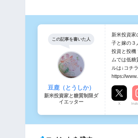
新米投資家
この記事を書いた人
子と嫁の３
投資と投機
ムでは低糖
ルは↓コチ
https://www
豆鹿（とうしか）
新米投資家と糖質制限ダ
イエッター
X
Ins