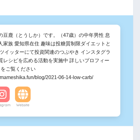
の豆鹿（とうしか）です。（47歳）の中年男性 息
人家族 愛知県在住 趣味は投糖質制限ダイエットと
 ツイッターにて投資関連のつぶやき インスタグラ
質レシピを広める活動を実施中 詳しいプロフィー
ラをご覧ください
.mameshika.fun/blog/2021-06-14-low-carb/
tagram
Website