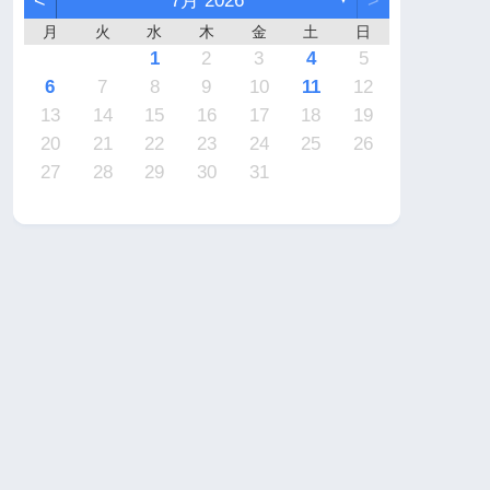
<
7月 2026
>
月
火
水
木
金
土
日
7
6
2
2
5
4
4
7
5
1
3
6
2
4
7
2
5
5
1
4
6
2
4
7
3
3
1
2
3
4
5
4
3
2
4
2
0
3
4
2
2
3
4
0
0
1
1
1
1
1
9
9
8
9
9
8
9
6
7
8
9
10
11
12
1
0
6
6
9
8
8
1
9
5
7
0
6
8
1
6
9
9
5
8
0
6
8
1
7
7
13
14
15
16
17
18
19
8
7
3
3
6
5
5
8
6
2
4
7
3
5
8
3
6
6
2
5
7
3
5
8
4
4
20
21
22
23
24
25
26
0
9
0
0
9
0
1
27
28
29
30
31