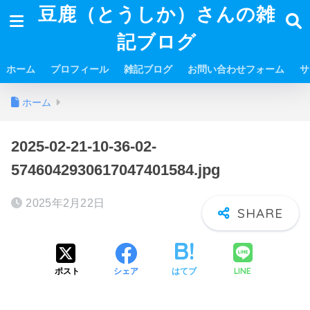
豆鹿（とうしか）さんの雑
記ブログ
ホーム
プロフィール
雑記ブログ
お問い合わせフォーム
サ
ホーム
2025-02-21-10-36-02-
5746042930617047401584.jpg
2025年2月22日
LINE
ポスト
シェア
はてブ