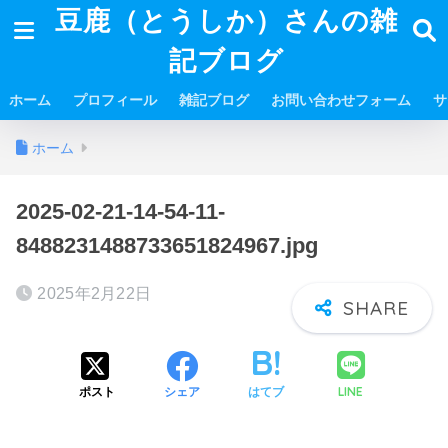
豆鹿（とうしか）さんの雑
記ブログ
ホーム
プロフィール
雑記ブログ
お問い合わせフォーム
サ
ホーム
2025-02-21-14-54-11-
8488231488733651824967.jpg
2025年2月22日
LINE
ポスト
シェア
はてブ