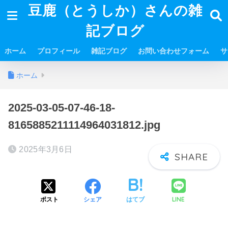
豆鹿（とうしか）さんの雑
記ブログ
ホーム
プロフィール
雑記ブログ
お問い合わせフォーム
サ
ホーム
2025-03-05-07-46-18-
8165885211114964031812.jpg
2025年3月6日
LINE
ポスト
シェア
はてブ