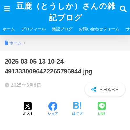
豆鹿（とうしか）さんの雑
記ブログ
ホーム
プロフィール
雑記ブログ
お問い合わせフォーム
サ
ホーム
2025-03-05-13-10-24-
4913330096422265796944.jpg
2025年3月6日
LINE
ポスト
シェア
はてブ