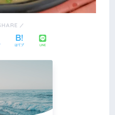
1
1
1
1
2
1
2
1
2
1
2
3
2
1
3
1
2
3
1
1
2
3
4
3
2
1
1
4
2
3
1
4
2
2
1
3
1
4
5
4
3
2
2
5
3
1
4
2
5
3
3
2
4
2
5
1
1
6
5
1
1
4
3
3
6
4
2
5
1
3
6
1
4
4
3
5
1
3
6
2
2
8
7
3
3
6
5
5
8
6
2
4
7
3
5
8
3
6
6
2
5
7
3
5
8
4
4
9
8
4
4
7
6
6
9
7
3
5
8
4
6
9
4
7
7
3
6
8
4
6
9
5
5
10
10
10
10
9
5
5
8
7
7
8
4
6
9
5
7
5
8
8
4
7
9
5
7
6
6
10
10
10
11
11
11
11
6
6
9
8
8
9
5
7
6
8
6
9
9
5
8
6
8
7
7
12
10
12
10
12
10
10
12
11
11
11
7
7
9
9
6
8
7
9
7
6
9
7
9
8
8
13
12
10
10
13
12
10
13
10
12
10
13
11
11
11
11
8
8
7
9
8
8
7
8
9
9
1
1
1
1
1
1
1
1
1
1
1
1
1
1
1
1
1
1
1
SHARE
15
14
10
10
13
12
12
15
13
14
10
12
15
10
13
13
12
14
10
12
15
11
11
11
9
9
16
15
14
13
13
16
14
10
12
15
13
16
14
14
10
13
15
13
16
12
12
11
11
11
11
11
17
16
12
12
15
14
14
17
15
13
16
12
14
17
12
15
15
14
16
12
14
17
13
13
11
11
18
17
13
13
16
15
15
18
16
12
14
17
13
15
18
13
16
16
12
15
17
13
15
18
14
14
19
18
14
14
17
16
16
19
17
13
15
18
14
16
19
14
17
17
13
16
18
14
16
19
15
15
20
19
15
15
18
17
17
20
18
14
16
19
15
17
20
15
18
18
14
17
19
15
17
20
16
16
2
2
1
1
1
1
1
2
1
1
1
2
1
1
2
1
1
1
1
1
2
1
1
2
1
1
22
21
17
17
20
19
19
22
20
16
18
21
17
19
22
17
20
20
16
19
21
17
19
22
18
18
23
22
18
18
21
20
20
23
21
17
19
22
18
20
23
18
21
21
17
20
22
18
20
23
19
19
24
23
19
19
22
21
21
24
22
18
20
23
19
21
24
19
22
22
18
21
23
19
21
24
20
20
25
24
20
20
23
22
22
25
23
19
21
24
20
22
25
20
23
23
19
22
24
20
22
25
21
21
26
25
21
21
24
23
23
26
24
20
22
25
21
23
26
21
24
24
20
23
25
21
23
26
22
22
27
26
22
22
25
24
24
27
25
21
23
26
22
24
27
22
25
25
21
24
26
22
24
27
23
23
2
2
2
2
2
2
2
2
2
2
2
2
2
2
2
2
2
2
2
2
2
2
2
2
2
2
29
28
24
24
27
26
26
29
27
23
25
28
24
26
29
24
27
27
23
26
28
24
26
29
25
25
30
29
25
25
28
27
27
30
28
24
26
29
25
27
30
25
28
28
24
27
29
25
27
30
26
26
30
26
26
29
28
28
31
29
25
27
30
26
28
31
26
29
25
28
30
26
28
31
27
27
27
27
30
29
29
30
26
28
31
27
29
27
30
26
29
27
29
28
28
28
28
31
30
27
29
28
30
28
31
27
30
28
30
29
29
29
31
28
30
29
29
28
31
29
30
30
3
2
3
3
2
3
3
LINE
ア
はてブ
31
30
31
30
31
31
31