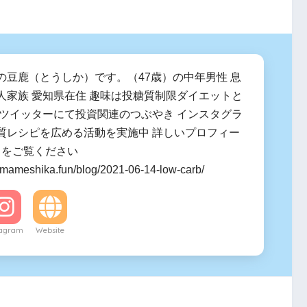
の豆鹿（とうしか）です。（47歳）の中年男性 息
人家族 愛知県在住 趣味は投糖質制限ダイエットと
 ツイッターにて投資関連のつぶやき インスタグラ
質レシピを広める活動を実施中 詳しいプロフィー
ラをご覧ください
.mameshika.fun/blog/2021-06-14-low-carb/
tagram
Website