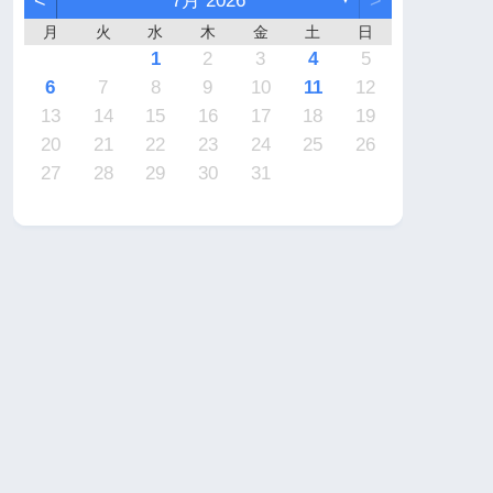
<
7月 2026
>
月
火
水
木
金
土
日
7
6
2
2
5
4
4
7
5
1
3
6
2
4
7
2
5
5
1
4
6
2
4
7
3
3
1
2
3
4
5
4
3
2
4
2
0
3
4
2
2
3
4
0
0
1
1
1
1
1
9
9
8
9
9
8
9
6
7
8
9
10
11
12
1
0
6
6
9
8
8
1
9
5
7
0
6
8
1
6
9
9
5
8
0
6
8
1
7
7
13
14
15
16
17
18
19
8
7
3
3
6
5
5
8
6
2
4
7
3
5
8
3
6
6
2
5
7
3
5
8
4
4
20
21
22
23
24
25
26
0
9
0
0
9
0
1
27
28
29
30
31