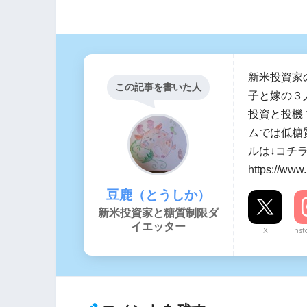
新米投資家
この記事を書いた人
子と嫁の３
投資と投機
ムでは低糖
ルは↓コチ
https://www
豆鹿（とうしか）
新米投資家と糖質制限ダ
イエッター
X
Ins