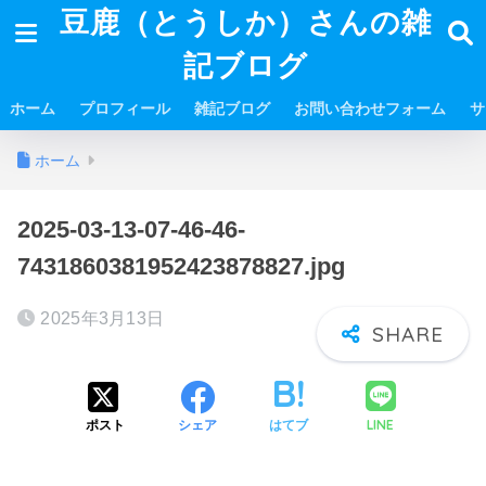
豆鹿（とうしか）さんの雑
記ブログ
ホーム
プロフィール
雑記ブログ
お問い合わせフォーム
サ
ホーム
2025-03-13-07-46-46-
7431860381952423878827.jpg
2025年3月13日
LINE
ポスト
シェア
はてブ