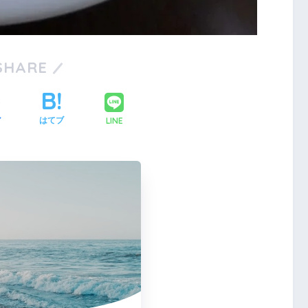
1
1
1
1
2
1
2
1
2
1
2
3
2
1
3
1
2
3
1
1
2
3
4
3
2
1
1
4
2
3
1
4
2
2
1
3
1
4
5
4
3
2
2
5
3
1
4
2
5
3
3
2
4
2
5
1
1
6
5
1
1
4
3
3
6
4
2
5
1
3
6
1
4
4
3
5
1
3
6
2
2
8
7
3
3
6
5
5
8
6
2
4
7
3
5
8
3
6
6
2
5
7
3
5
8
4
4
9
8
4
4
7
6
6
9
7
3
5
8
4
6
9
4
7
7
3
6
8
4
6
9
5
5
10
10
10
10
9
5
5
8
7
7
8
4
6
9
5
7
5
8
8
4
7
9
5
7
6
6
10
10
10
11
11
11
11
6
6
9
8
8
9
5
7
6
8
6
9
9
5
8
6
8
7
7
12
10
12
10
12
10
10
12
11
11
11
7
7
9
9
6
8
7
9
7
6
9
7
9
8
8
13
12
10
10
13
12
10
13
10
12
10
13
11
11
11
11
8
8
7
9
8
8
7
8
9
9
1
1
1
1
1
1
1
1
1
1
1
1
1
1
1
1
1
1
1
SHARE
15
14
10
10
13
12
12
15
13
14
10
12
15
10
13
13
12
14
10
12
15
11
11
11
9
9
16
15
14
13
13
16
14
10
12
15
13
16
14
14
10
13
15
13
16
12
12
11
11
11
11
11
17
16
12
12
15
14
14
17
15
13
16
12
14
17
12
15
15
14
16
12
14
17
13
13
11
11
18
17
13
13
16
15
15
18
16
12
14
17
13
15
18
13
16
16
12
15
17
13
15
18
14
14
19
18
14
14
17
16
16
19
17
13
15
18
14
16
19
14
17
17
13
16
18
14
16
19
15
15
20
19
15
15
18
17
17
20
18
14
16
19
15
17
20
15
18
18
14
17
19
15
17
20
16
16
2
2
1
1
1
1
1
2
1
1
1
2
1
1
2
1
1
1
1
1
2
1
1
2
1
1
22
21
17
17
20
19
19
22
20
16
18
21
17
19
22
17
20
20
16
19
21
17
19
22
18
18
23
22
18
18
21
20
20
23
21
17
19
22
18
20
23
18
21
21
17
20
22
18
20
23
19
19
24
23
19
19
22
21
21
24
22
18
20
23
19
21
24
19
22
22
18
21
23
19
21
24
20
20
25
24
20
20
23
22
22
25
23
19
21
24
20
22
25
20
23
23
19
22
24
20
22
25
21
21
26
25
21
21
24
23
23
26
24
20
22
25
21
23
26
21
24
24
20
23
25
21
23
26
22
22
27
26
22
22
25
24
24
27
25
21
23
26
22
24
27
22
25
25
21
24
26
22
24
27
23
23
2
2
2
2
2
2
2
2
2
2
2
2
2
2
2
2
2
2
2
2
2
2
2
2
2
2
29
28
24
24
27
26
26
29
27
23
25
28
24
26
29
24
27
27
23
26
28
24
26
29
25
25
30
29
25
25
28
27
27
30
28
24
26
29
25
27
30
25
28
28
24
27
29
25
27
30
26
26
30
26
26
29
28
28
31
29
25
27
30
26
28
31
26
29
25
28
30
26
28
31
27
27
27
27
30
29
29
30
26
28
31
27
29
27
30
26
29
27
29
28
28
28
28
31
30
27
29
28
30
28
31
27
30
28
30
29
29
29
31
28
30
29
29
28
31
29
30
30
3
2
3
3
2
3
3
LINE
ア
はてブ
31
30
31
30
31
31
31