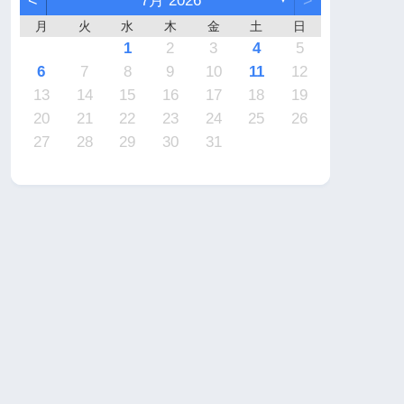
<
7月 2026
>
月
火
水
木
金
土
日
7
6
2
2
5
4
4
7
5
1
3
6
2
4
7
2
5
5
1
4
6
2
4
7
3
3
1
2
3
4
5
4
3
2
4
2
0
3
4
2
2
3
4
0
0
1
1
1
1
1
9
9
8
9
9
8
9
6
7
8
9
10
11
12
1
0
6
6
9
8
8
1
9
5
7
0
6
8
1
6
9
9
5
8
0
6
8
1
7
7
13
14
15
16
17
18
19
8
7
3
3
6
5
5
8
6
2
4
7
3
5
8
3
6
6
2
5
7
3
5
8
4
4
20
21
22
23
24
25
26
0
9
0
0
9
0
1
27
28
29
30
31