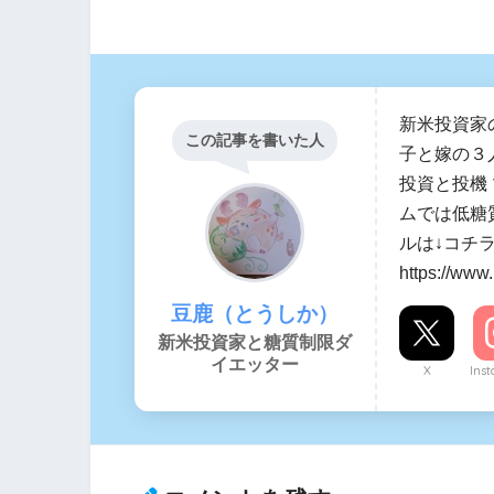
新米投資家
この記事を書いた人
子と嫁の３
投資と投機
ムでは低糖
ルは↓コチ
https://www
豆鹿（とうしか）
新米投資家と糖質制限ダ
イエッター
X
Ins