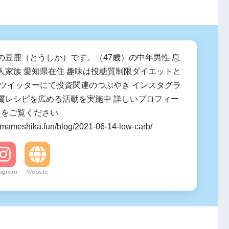
の豆鹿（とうしか）です。（47歳）の中年男性 息
人家族 愛知県在住 趣味は投糖質制限ダイエットと
 ツイッターにて投資関連のつぶやき インスタグラ
質レシピを広める活動を実施中 詳しいプロフィー
ラをご覧ください
.mameshika.fun/blog/2021-06-14-low-carb/
tagram
Website