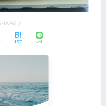
1
1
1
1
2
1
2
1
2
1
2
3
2
1
3
1
2
3
1
1
2
3
4
3
2
1
1
4
2
3
1
4
2
2
1
3
1
4
5
4
3
2
2
5
3
1
4
2
5
3
3
2
4
2
5
1
1
6
5
1
1
4
3
3
6
4
2
5
1
3
6
1
4
4
3
5
1
3
6
2
2
8
7
3
3
6
5
5
8
6
2
4
7
3
5
8
3
6
6
2
5
7
3
5
8
4
4
9
8
4
4
7
6
6
9
7
3
5
8
4
6
9
4
7
7
3
6
8
4
6
9
5
5
10
10
10
10
9
5
5
8
7
7
8
4
6
9
5
7
5
8
8
4
7
9
5
7
6
6
10
10
10
11
11
11
11
6
6
9
8
8
9
5
7
6
8
6
9
9
5
8
6
8
7
7
12
10
12
10
12
10
10
12
11
11
11
7
7
9
9
6
8
7
9
7
6
9
7
9
8
8
13
12
10
10
13
12
10
13
10
12
10
13
11
11
11
11
8
8
7
9
8
8
7
8
9
9
1
1
1
1
1
1
1
1
1
1
1
1
1
1
1
1
1
1
1
SHARE
15
14
10
10
13
12
12
15
13
14
10
12
15
10
13
13
12
14
10
12
15
11
11
11
9
9
16
15
14
13
13
16
14
10
12
15
13
16
14
14
10
13
15
13
16
12
12
11
11
11
11
11
17
16
12
12
15
14
14
17
15
13
16
12
14
17
12
15
15
14
16
12
14
17
13
13
11
11
18
17
13
13
16
15
15
18
16
12
14
17
13
15
18
13
16
16
12
15
17
13
15
18
14
14
19
18
14
14
17
16
16
19
17
13
15
18
14
16
19
14
17
17
13
16
18
14
16
19
15
15
20
19
15
15
18
17
17
20
18
14
16
19
15
17
20
15
18
18
14
17
19
15
17
20
16
16
2
2
1
1
1
1
1
2
1
1
1
2
1
1
2
1
1
1
1
1
2
1
1
2
1
1
22
21
17
17
20
19
19
22
20
16
18
21
17
19
22
17
20
20
16
19
21
17
19
22
18
18
23
22
18
18
21
20
20
23
21
17
19
22
18
20
23
18
21
21
17
20
22
18
20
23
19
19
24
23
19
19
22
21
21
24
22
18
20
23
19
21
24
19
22
22
18
21
23
19
21
24
20
20
25
24
20
20
23
22
22
25
23
19
21
24
20
22
25
20
23
23
19
22
24
20
22
25
21
21
26
25
21
21
24
23
23
26
24
20
22
25
21
23
26
21
24
24
20
23
25
21
23
26
22
22
27
26
22
22
25
24
24
27
25
21
23
26
22
24
27
22
25
25
21
24
26
22
24
27
23
23
2
2
2
2
2
2
2
2
2
2
2
2
2
2
2
2
2
2
2
2
2
2
2
2
2
2
29
28
24
24
27
26
26
29
27
23
25
28
24
26
29
24
27
27
23
26
28
24
26
29
25
25
30
29
25
25
28
27
27
30
28
24
26
29
25
27
30
25
28
28
24
27
29
25
27
30
26
26
30
26
26
29
28
28
31
29
25
27
30
26
28
31
26
29
25
28
30
26
28
31
27
27
27
27
30
29
29
30
26
28
31
27
29
27
30
26
29
27
29
28
28
28
28
31
30
27
29
28
30
28
31
27
30
28
30
29
29
29
31
28
30
29
29
28
31
29
30
30
3
2
3
3
2
3
3
LINE
ア
はてブ
31
30
31
30
31
31
31