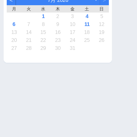
<
7月 2026
>
月
火
水
木
金
土
日
7
6
2
2
5
4
4
7
5
1
3
6
2
4
7
2
5
5
1
4
6
2
4
7
3
3
1
2
3
4
5
4
3
2
4
2
0
3
4
2
2
3
4
0
0
1
1
1
1
1
9
9
8
9
9
8
9
6
7
8
9
10
11
12
1
0
6
6
9
8
8
1
9
5
7
0
6
8
1
6
9
9
5
8
0
6
8
1
7
7
13
14
15
16
17
18
19
8
7
3
3
6
5
5
8
6
2
4
7
3
5
8
3
6
6
2
5
7
3
5
8
4
4
20
21
22
23
24
25
26
0
9
0
0
9
0
1
27
28
29
30
31