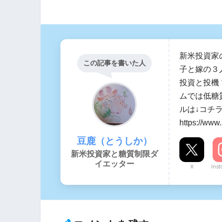
新米投資家
この記事を書いた人
子と嫁の３
投資と投機
ムでは低糖
ルは↓コチ
https://www
豆鹿（とうしか）
新米投資家と糖質制限ダ
イエッター
X
Ins