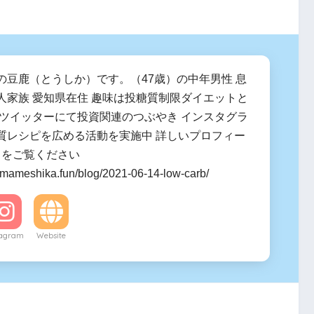
の豆鹿（とうしか）です。（47歳）の中年男性 息
人家族 愛知県在住 趣味は投糖質制限ダイエットと
 ツイッターにて投資関連のつぶやき インスタグラ
質レシピを広める活動を実施中 詳しいプロフィー
ラをご覧ください
.mameshika.fun/blog/2021-06-14-low-carb/
tagram
Website