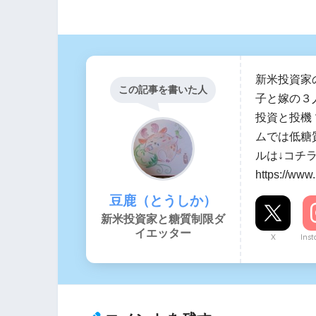
新米投資家
この記事を書いた人
子と嫁の３
投資と投機
ムでは低糖
ルは↓コチ
https://www
豆鹿（とうしか）
新米投資家と糖質制限ダ
イエッター
X
Ins