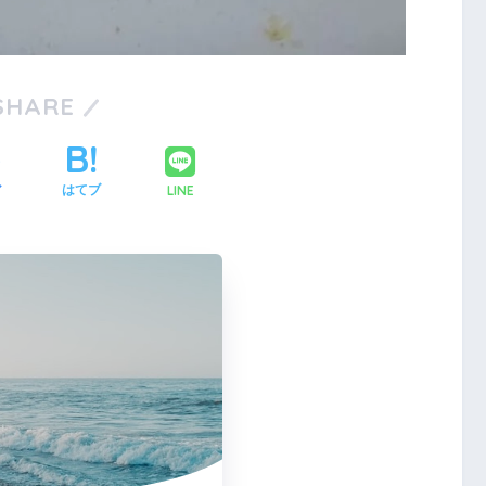
1
1
1
1
2
1
2
1
2
1
2
3
2
1
3
1
2
3
1
1
2
3
4
3
2
1
1
4
2
3
1
4
2
2
1
3
1
4
5
4
3
2
2
5
3
1
4
2
5
3
3
2
4
2
5
1
1
6
5
1
1
4
3
3
6
4
2
5
1
3
6
1
4
4
3
5
1
3
6
2
2
8
7
3
3
6
5
5
8
6
2
4
7
3
5
8
3
6
6
2
5
7
3
5
8
4
4
9
8
4
4
7
6
6
9
7
3
5
8
4
6
9
4
7
7
3
6
8
4
6
9
5
5
10
10
10
10
9
5
5
8
7
7
8
4
6
9
5
7
5
8
8
4
7
9
5
7
6
6
10
10
10
11
11
11
11
6
6
9
8
8
9
5
7
6
8
6
9
9
5
8
6
8
7
7
12
10
12
10
12
10
10
12
11
11
11
7
7
9
9
6
8
7
9
7
6
9
7
9
8
8
13
12
10
10
13
12
10
13
10
12
10
13
11
11
11
11
8
8
7
9
8
8
7
8
9
9
1
1
1
1
1
1
1
1
1
1
1
1
1
1
1
1
1
1
1
SHARE
15
14
10
10
13
12
12
15
13
14
10
12
15
10
13
13
12
14
10
12
15
11
11
11
9
9
16
15
14
13
13
16
14
10
12
15
13
16
14
14
10
13
15
13
16
12
12
11
11
11
11
11
17
16
12
12
15
14
14
17
15
13
16
12
14
17
12
15
15
14
16
12
14
17
13
13
11
11
18
17
13
13
16
15
15
18
16
12
14
17
13
15
18
13
16
16
12
15
17
13
15
18
14
14
19
18
14
14
17
16
16
19
17
13
15
18
14
16
19
14
17
17
13
16
18
14
16
19
15
15
20
19
15
15
18
17
17
20
18
14
16
19
15
17
20
15
18
18
14
17
19
15
17
20
16
16
2
2
1
1
1
1
1
2
1
1
1
2
1
1
2
1
1
1
1
1
2
1
1
2
1
1
22
21
17
17
20
19
19
22
20
16
18
21
17
19
22
17
20
20
16
19
21
17
19
22
18
18
23
22
18
18
21
20
20
23
21
17
19
22
18
20
23
18
21
21
17
20
22
18
20
23
19
19
24
23
19
19
22
21
21
24
22
18
20
23
19
21
24
19
22
22
18
21
23
19
21
24
20
20
25
24
20
20
23
22
22
25
23
19
21
24
20
22
25
20
23
23
19
22
24
20
22
25
21
21
26
25
21
21
24
23
23
26
24
20
22
25
21
23
26
21
24
24
20
23
25
21
23
26
22
22
27
26
22
22
25
24
24
27
25
21
23
26
22
24
27
22
25
25
21
24
26
22
24
27
23
23
2
2
2
2
2
2
2
2
2
2
2
2
2
2
2
2
2
2
2
2
2
2
2
2
2
2
29
28
24
24
27
26
26
29
27
23
25
28
24
26
29
24
27
27
23
26
28
24
26
29
25
25
30
29
25
25
28
27
27
30
28
24
26
29
25
27
30
25
28
28
24
27
29
25
27
30
26
26
30
26
26
29
28
28
31
29
25
27
30
26
28
31
26
29
25
28
30
26
28
31
27
27
27
27
30
29
29
30
26
28
31
27
29
27
30
26
29
27
29
28
28
28
28
31
30
27
29
28
30
28
31
27
30
28
30
29
29
29
31
28
30
29
29
28
31
29
30
30
3
2
3
3
2
3
3
LINE
ア
はてブ
31
30
31
30
31
31
31