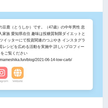
の豆鹿（とうしか）です。（47歳）の中年男性 息
人家族 愛知県在住 趣味は投糖質制限ダイエットと
 ツイッターにて投資関連のつぶやき インスタグラ
質レシピを広める活動を実施中 詳しいプロフィー
ラをご覧ください
.mameshika.fun/blog/2021-06-14-low-carb/
tagram
Website