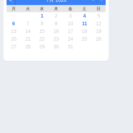
<
7月 2026
>
月
火
水
木
金
土
日
7
6
2
2
5
4
4
7
5
1
3
6
2
4
7
2
5
5
1
4
6
2
4
7
3
3
1
2
3
4
5
4
3
2
4
2
0
3
4
2
2
3
4
0
0
1
1
1
1
1
9
9
8
9
9
8
9
6
7
8
9
10
11
12
1
0
6
6
9
8
8
1
9
5
7
0
6
8
1
6
9
9
5
8
0
6
8
1
7
7
13
14
15
16
17
18
19
8
7
3
3
6
5
5
8
6
2
4
7
3
5
8
3
6
6
2
5
7
3
5
8
4
4
20
21
22
23
24
25
26
0
9
0
0
9
0
1
27
28
29
30
31