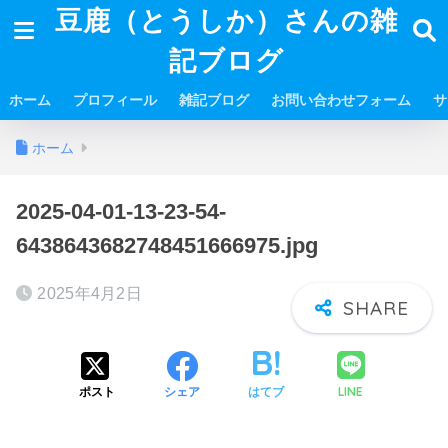
豆鹿（とうしか）さんの雑
記ブログ
ホーム
プロフィール
雑記ブログ
お問い合わせフォーム
サ
ホーム
2025-04-01-13-23-54-
6438643682748451666975.jpg
2025年4月2日
LINE
ポスト
シェア
はてブ