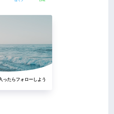
LINE
ア
はてブ
1
1
1
1
2
1
2
1
2
1
2
3
2
1
3
1
2
3
1
1
2
3
4
3
2
1
1
4
2
3
1
4
2
2
1
3
1
4
5
4
3
2
2
5
3
1
4
2
5
3
3
2
4
2
5
1
1
6
5
1
1
4
3
3
6
4
2
5
1
3
6
1
4
4
3
5
1
3
6
2
2
8
7
3
3
6
5
5
8
6
2
4
7
3
5
8
3
6
6
2
5
7
3
5
8
4
4
9
8
4
4
7
6
6
9
7
3
5
8
4
6
9
4
7
7
3
6
8
4
6
9
5
5
10
10
10
10
9
5
5
8
7
7
8
4
6
9
5
7
5
8
8
4
7
9
5
7
6
6
10
10
10
11
11
11
11
6
6
9
8
8
9
5
7
6
8
6
9
9
5
8
6
8
7
7
12
10
12
10
12
10
10
12
11
11
11
7
7
9
9
6
8
7
9
7
6
9
7
9
8
8
13
12
10
10
13
12
10
13
10
12
10
13
11
11
11
11
8
8
7
9
8
8
7
8
9
9
1
1
1
1
1
1
1
1
1
1
1
1
1
1
1
1
1
1
1
15
14
10
10
13
12
12
15
13
14
10
12
15
10
13
13
12
14
10
12
15
11
11
11
9
9
16
15
14
13
13
16
14
10
12
15
13
16
14
14
10
13
15
13
16
12
12
11
11
11
11
11
17
16
12
12
15
14
14
17
15
13
16
12
14
17
12
15
15
14
16
12
14
17
13
13
11
11
18
17
13
13
16
15
15
18
16
12
14
17
13
15
18
13
16
16
12
15
17
13
15
18
14
14
19
18
14
14
17
16
16
19
17
13
15
18
14
16
19
14
17
17
13
16
18
14
16
19
15
15
20
19
15
15
18
17
17
20
18
14
16
19
15
17
20
15
18
18
14
17
19
15
17
20
16
16
2
2
1
1
1
1
1
2
1
1
1
2
1
1
2
1
1
1
1
1
2
1
1
2
1
1
22
21
17
17
20
19
19
22
20
16
18
21
17
19
22
17
20
20
16
19
21
17
19
22
18
18
23
22
18
18
21
20
20
23
21
17
19
22
18
20
23
18
21
21
17
20
22
18
20
23
19
19
24
23
19
19
22
21
21
24
22
18
20
23
19
21
24
19
22
22
18
21
23
19
21
24
20
20
25
24
20
20
23
22
22
25
23
19
21
24
20
22
25
20
23
23
19
22
24
20
22
25
21
21
26
25
21
21
24
23
23
26
24
20
22
25
21
23
26
21
24
24
20
23
25
21
23
26
22
22
27
26
22
22
25
24
24
27
25
21
23
26
22
24
27
22
25
25
21
24
26
22
24
27
23
23
2
2
2
2
2
2
2
2
2
2
2
2
2
2
2
2
2
2
2
2
2
2
2
2
2
2
29
28
24
24
27
26
26
29
27
23
25
28
24
26
29
24
27
27
23
26
28
24
26
29
25
25
30
29
25
25
28
27
27
30
28
24
26
29
25
27
30
25
28
28
24
27
29
25
27
30
26
26
30
26
26
29
28
28
31
29
25
27
30
26
28
31
26
29
25
28
30
26
28
31
27
27
27
27
30
29
29
30
26
28
31
27
29
27
30
26
29
27
29
28
28
28
28
31
30
27
29
28
30
28
31
27
30
28
30
29
29
29
31
28
30
29
29
28
31
29
30
30
3
2
3
3
2
3
3
31
30
31
30
31
31
31
入ったらフォローしよう