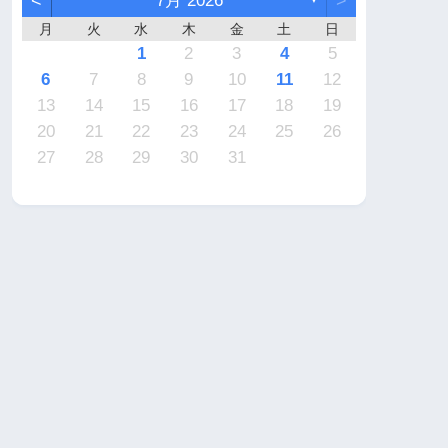
<
7月 2026
>
月
火
水
木
金
土
日
7
6
2
2
5
4
4
7
5
1
3
6
2
4
7
2
5
5
1
4
6
2
4
7
3
3
1
2
3
4
5
4
3
2
4
2
0
3
4
2
2
3
4
0
0
1
1
1
1
1
9
9
8
9
9
8
9
6
7
8
9
10
11
12
1
0
6
6
9
8
8
1
9
5
7
0
6
8
1
6
9
9
5
8
0
6
8
1
7
7
13
14
15
16
17
18
19
8
7
3
3
6
5
5
8
6
2
4
7
3
5
8
3
6
6
2
5
7
3
5
8
4
4
20
21
22
23
24
25
26
0
9
0
0
9
0
1
27
28
29
30
31