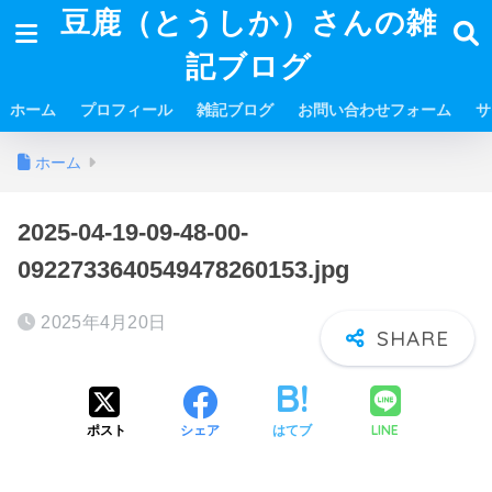
豆鹿（とうしか）さんの雑
記ブログ
ホーム
プロフィール
雑記ブログ
お問い合わせフォーム
サ
ホーム
2025-04-19-09-48-00-
0922733640549478260153.jpg
2025年4月20日
LINE
ポスト
シェア
はてブ