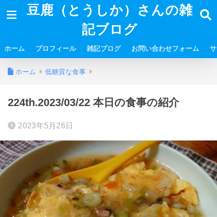
豆鹿（とうしか）さんの雑
記ブログ
ホーム
プロフィール
雑記ブログ
お問い合わせフォーム
サ
ホーム
低糖質な食事
224th.2023/03/22 本日の食事の紹介
2023年5月26日