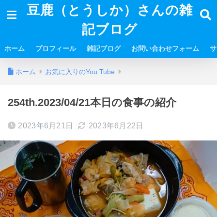
豆鹿（とうしか）さんの雑
記ブログ
ホーム
プロフィール
雑記ブログ
お問い合わせフォーム
サ
ホーム
お気に入りのYou Tube
254th.2023/04/21本日の食事の紹介
2023年6月21日
2023年6月22日