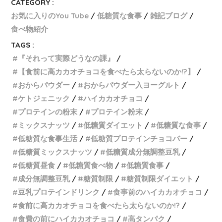
CATEGORY :
お気に入りのYou Tube
低糖質な食事
雑記ブログ
食べ物紹介
TAGS :
『それって実際どうなの課』
【食前に高カカオチョコを食べたら太らないのか!?】
おからパウダー
おからパウダー入ヨーグルト
ケトジェニック
ハイカカオチョコ
プロテインの粉末
プロテイン粉末
ミックスナッツ
低糖質ダイエット
低糖質な食事
低糖質な食事生活
低糖質プロテインチョコバー
低糖質ミックスナッツ
低糖質成分無調整豆乳
低糖質昼食
低糖質食べ物
低糖質食事
成分無調整豆乳
糖質制限
糖質制限ダイエット
豆乳プロテインドリンク
食事前のハイカカオチョコ
食前に高カカオチョコを食べたら太らないのか!?
食費の前にハイカカオチョコ
高タンパク