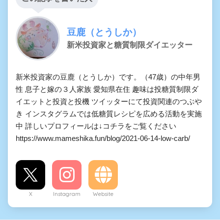
豆鹿（とうしか）
新米投資家と糖質制限ダイエッター
新米投資家の豆鹿（とうしか）です。（47歳）の中年男
性 息子と嫁の３人家族 愛知県在住 趣味は投糖質制限ダ
イエットと投資と投機 ツイッターにて投資関連のつぶや
き インスタグラムでは低糖質レシピを広める活動を実施
中 詳しいプロフィールは↓コチラをご覧ください
https://www.mameshika.fun/blog/2021-06-14-low-carb/
X
Instagram
Website