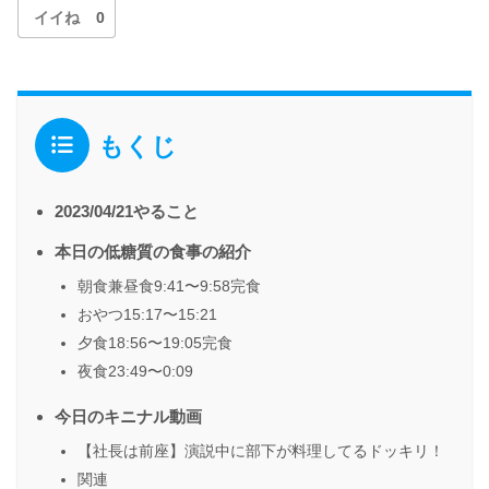
イイね
0
もくじ
2023/04/21やること
本日の低糖質の食事の紹介
朝食兼昼食9:41〜9:58完食
おやつ15:17〜15:21
夕食18:56〜19:05完食
夜食23:49〜0:09
今日のキニナル動画
【社長は前座】演説中に部下が料理してるドッキリ！
関連