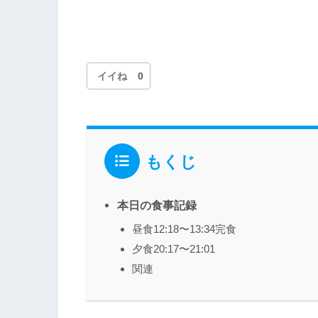
イイね
0
もくじ
本日の食事記録
昼食12:18〜13:34完食
夕食20:17〜21:01
関連