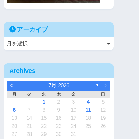
アーカイブ
Archives
<
7月 2026
>
▼
月
火
水
木
金
土
日
7
6
2
2
5
4
4
7
5
1
3
6
2
4
7
2
5
5
1
4
6
2
4
7
3
3
1
2
3
4
5
4
3
2
4
2
0
3
4
2
2
3
4
0
0
1
1
1
1
1
9
9
8
9
9
8
9
6
7
8
9
10
11
12
1
0
6
6
9
8
8
1
9
5
7
0
6
8
1
6
9
9
5
8
0
6
8
1
7
7
13
14
15
16
17
18
19
8
7
3
3
6
5
5
8
6
2
4
7
3
5
8
3
6
6
2
5
7
3
5
8
4
4
20
21
22
23
24
25
26
0
9
0
0
9
0
1
27
28
29
30
31