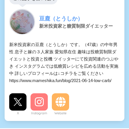
豆鹿（とうしか）
新米投資家と糖質制限ダイエッター
新米投資家の豆鹿（とうしか）です。（47歳）の中年男
性 息子と嫁の３人家族 愛知県在住 趣味は投糖質制限ダ
イエットと投資と投機 ツイッターにて投資関連のつぶや
き インスタグラムでは低糖質レシピを広める活動を実施
中 詳しいプロフィールは↓コチラをご覧ください
https://www.mameshika.fun/blog/2021-06-14-low-carb/
X
Instagram
Website