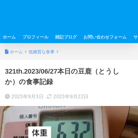
ホーム
プロフィール
雑記ブログ
お問い合わせフォーム
サ
ホーム
低糖質な食事
321th.2023/06/27本日の豆鹿（とうし
か）の食事記録
2023年9月3日
2023年9月22日