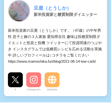
豆鹿（とうしか）
新米投資家と糖質制限ダイエッター
新米投資家の豆鹿（とうしか）です。（47歳）の中年男
性 息子と嫁の３人家族 愛知県在住 趣味は投糖質制限ダ
イエットと投資と投機 ツイッターにて投資関連のつぶや
き インスタグラムでは低糖質レシピを広める活動を実施
中 詳しいプロフィールは↓コチラをご覧ください
https://www.mameshika.fun/blog/2021-06-14-low-carb/
X
Instagram
Website