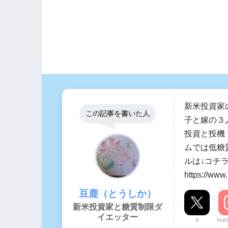
新米投資家
この記事を書いた人
子と嫁の３
投資と投機
ムでは低糖
ルは↓コチ
https://www
豆鹿（とうしか）
新米投資家と糖質制限ダ
イエッター
X
Ins