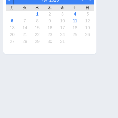
<
7月 2026
>
月
火
水
木
金
土
日
7
6
2
2
5
4
4
7
5
1
3
6
2
4
7
2
5
5
1
4
6
2
4
7
3
3
1
2
3
4
5
4
3
2
4
2
0
3
4
2
2
3
4
0
0
1
1
1
1
1
9
9
8
9
9
8
9
6
7
8
9
10
11
12
1
0
6
6
9
8
8
1
9
5
7
0
6
8
1
6
9
9
5
8
0
6
8
1
7
7
13
14
15
16
17
18
19
8
7
3
3
6
5
5
8
6
2
4
7
3
5
8
3
6
6
2
5
7
3
5
8
4
4
20
21
22
23
24
25
26
0
9
0
0
9
0
1
27
28
29
30
31