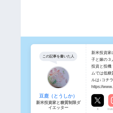
新米投資家
この記事を書いた人
子と嫁の３
投資と投機
ムでは低糖
ルは↓コチ
https://www
豆鹿（とうしか）
新米投資家と糖質制限ダ
イエッター
X
Ins