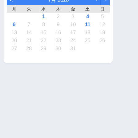
<
7月 2026
>
月
火
水
木
金
土
日
7
6
2
2
5
4
4
7
5
1
3
6
2
4
7
2
5
5
1
4
6
2
4
7
3
3
1
2
3
4
5
4
3
2
4
2
0
3
4
2
2
3
4
0
0
1
1
1
1
1
9
9
8
9
9
8
9
6
7
8
9
10
11
12
1
0
6
6
9
8
8
1
9
5
7
0
6
8
1
6
9
9
5
8
0
6
8
1
7
7
13
14
15
16
17
18
19
8
7
3
3
6
5
5
8
6
2
4
7
3
5
8
3
6
6
2
5
7
3
5
8
4
4
20
21
22
23
24
25
26
0
9
0
0
9
0
1
27
28
29
30
31