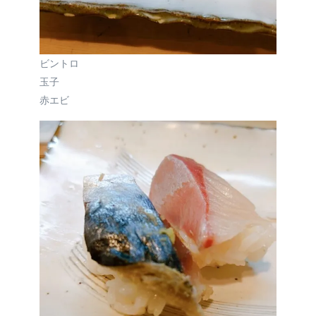
ビントロ
玉子
赤エビ