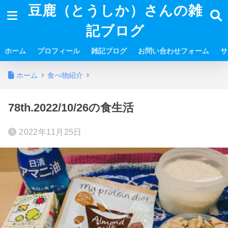
豆鹿（とうしか）さんの雑
記ブログ
ホーム
プロフィール
雑記ブログ
お問い合わせフォーム
サ
ホーム
食べ物紹介
78th.2022/10/26の食生活
2022年11月25日