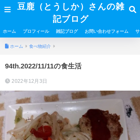
豆鹿（とうしか）さんの雑
記ブログ
ホーム
プロフィール
雑記ブログ
お問い合わせフォーム
サ
ホーム
食べ物紹介
94th.2022/11/11の食生活
2022年12月3日