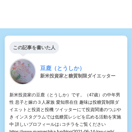
この記事を書いた人
豆鹿（とうしか）
新米投資家と糖質制限ダイエッター
新米投資家の豆鹿（とうしか）です。（47歳）の中年男
性 息子と嫁の３人家族 愛知県在住 趣味は投糖質制限ダ
イエットと投資と投機 ツイッターにて投資関連のつぶや
き インスタグラムでは低糖質レシピを広める活動を実施
中 詳しいプロフィールは↓コチラをご覧ください
https://www.mameshika.fun/blog/2021-06-14-low-carb/