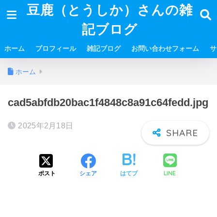
豆鹿（とうしか）さんの雑
記ブログ
ホーム
プロフィール
雑記ブログ
お問い合わせフォーム
サ
ホーム
cad5abfdb20bac1f4848c8a91c64fedd.jpg
2025年2月18日
LINE
ポスト
シェア
はてブ