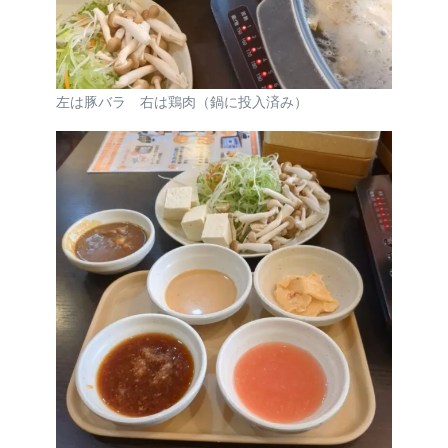
左は豚バラ 右は鶏肉（鍋に投入済み）