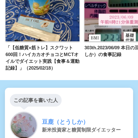
「【低糖質×筋トレ】スクワット
303th.2023/06/09 本
600回！ハイカカオチョコとMCTオ
しか）の食事記録
イルでダイエット実践【食事＆運動
記録】」（2025/02/18）
この記事を書いた人
豆鹿（とうしか）
新米投資家と糖質制限ダイエッター