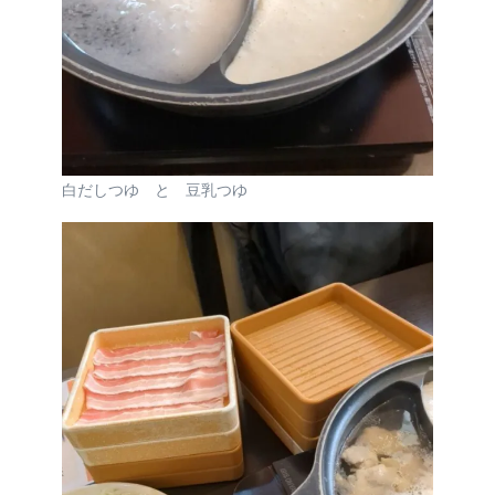
白だしつゆ と 豆乳つゆ