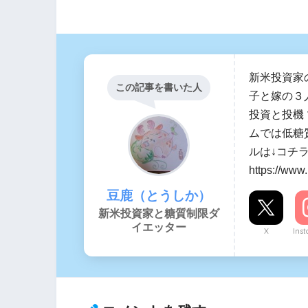
新米投資家
この記事を書いた人
子と嫁の３
投資と投機
ムでは低糖
ルは↓コチ
https://www
豆鹿（とうしか）
新米投資家と糖質制限ダ
イエッター
X
Ins