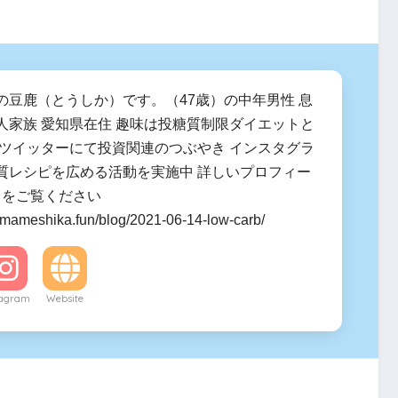
の豆鹿（とうしか）です。（47歳）の中年男性 息
人家族 愛知県在住 趣味は投糖質制限ダイエットと
 ツイッターにて投資関連のつぶやき インスタグラ
質レシピを広める活動を実施中 詳しいプロフィー
ラをご覧ください
.mameshika.fun/blog/2021-06-14-low-carb/
tagram
Website