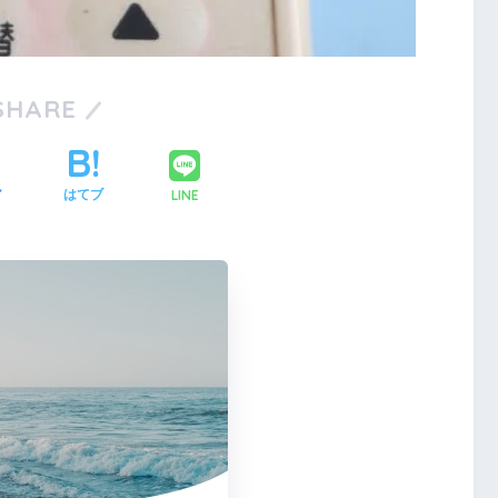
1
1
1
1
2
1
2
1
2
1
2
3
2
1
3
1
2
3
1
1
2
3
4
3
2
1
1
4
2
3
1
4
2
2
1
3
1
4
5
4
3
2
2
5
3
1
4
2
5
3
3
2
4
2
5
1
1
6
5
1
1
4
3
3
6
4
2
5
1
3
6
1
4
4
3
5
1
3
6
2
2
8
7
3
3
6
5
5
8
6
2
4
7
3
5
8
3
6
6
2
5
7
3
5
8
4
4
9
8
4
4
7
6
6
9
7
3
5
8
4
6
9
4
7
7
3
6
8
4
6
9
5
5
10
10
10
10
9
5
5
8
7
7
8
4
6
9
5
7
5
8
8
4
7
9
5
7
6
6
10
10
10
11
11
11
11
6
6
9
8
8
9
5
7
6
8
6
9
9
5
8
6
8
7
7
12
10
12
10
12
10
10
12
11
11
11
7
7
9
9
6
8
7
9
7
6
9
7
9
8
8
13
12
10
10
13
12
10
13
10
12
10
13
11
11
11
11
8
8
7
9
8
8
7
8
9
9
1
1
1
1
1
1
1
1
1
1
1
1
1
1
1
1
1
1
1
SHARE
15
14
10
10
13
12
12
15
13
14
10
12
15
10
13
13
12
14
10
12
15
11
11
11
9
9
16
15
14
13
13
16
14
10
12
15
13
16
14
14
10
13
15
13
16
12
12
11
11
11
11
11
17
16
12
12
15
14
14
17
15
13
16
12
14
17
12
15
15
14
16
12
14
17
13
13
11
11
18
17
13
13
16
15
15
18
16
12
14
17
13
15
18
13
16
16
12
15
17
13
15
18
14
14
19
18
14
14
17
16
16
19
17
13
15
18
14
16
19
14
17
17
13
16
18
14
16
19
15
15
20
19
15
15
18
17
17
20
18
14
16
19
15
17
20
15
18
18
14
17
19
15
17
20
16
16
2
2
1
1
1
1
1
2
1
1
1
2
1
1
2
1
1
1
1
1
2
1
1
2
1
1
22
21
17
17
20
19
19
22
20
16
18
21
17
19
22
17
20
20
16
19
21
17
19
22
18
18
23
22
18
18
21
20
20
23
21
17
19
22
18
20
23
18
21
21
17
20
22
18
20
23
19
19
24
23
19
19
22
21
21
24
22
18
20
23
19
21
24
19
22
22
18
21
23
19
21
24
20
20
25
24
20
20
23
22
22
25
23
19
21
24
20
22
25
20
23
23
19
22
24
20
22
25
21
21
26
25
21
21
24
23
23
26
24
20
22
25
21
23
26
21
24
24
20
23
25
21
23
26
22
22
27
26
22
22
25
24
24
27
25
21
23
26
22
24
27
22
25
25
21
24
26
22
24
27
23
23
2
2
2
2
2
2
2
2
2
2
2
2
2
2
2
2
2
2
2
2
2
2
2
2
2
2
29
28
24
24
27
26
26
29
27
23
25
28
24
26
29
24
27
27
23
26
28
24
26
29
25
25
30
29
25
25
28
27
27
30
28
24
26
29
25
27
30
25
28
28
24
27
29
25
27
30
26
26
30
26
26
29
28
28
31
29
25
27
30
26
28
31
26
29
25
28
30
26
28
31
27
27
27
27
30
29
29
30
26
28
31
27
29
27
30
26
29
27
29
28
28
28
28
31
30
27
29
28
30
28
31
27
30
28
30
29
29
29
31
28
30
29
29
28
31
29
30
30
3
2
3
3
2
3
3
LINE
ア
はてブ
31
30
31
30
31
31
31