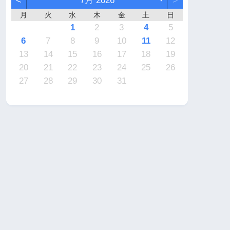
<
7月 2026
>
月
火
水
木
金
土
日
7
6
2
2
5
4
4
7
5
1
3
6
2
4
7
2
5
5
1
4
6
2
4
7
3
3
1
2
3
4
5
4
3
2
4
2
0
3
4
2
2
3
4
0
0
1
1
1
1
1
9
9
8
9
9
8
9
6
7
8
9
10
11
12
1
0
6
6
9
8
8
1
9
5
7
0
6
8
1
6
9
9
5
8
0
6
8
1
7
7
13
14
15
16
17
18
19
8
7
3
3
6
5
5
8
6
2
4
7
3
5
8
3
6
6
2
5
7
3
5
8
4
4
20
21
22
23
24
25
26
0
9
0
0
9
0
1
27
28
29
30
31