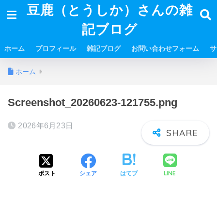
豆鹿（とうしか）さんの雑
記ブログ
ホーム
プロフィール
雑記ブログ
お問い合わせフォーム
サ
ホーム
Screenshot_20260623-121755.png
2026年6月23日
LINE
ポスト
シェア
はてブ