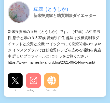
豆鹿（とうしか）
新米投資家と糖質制限ダイエッター
新米投資家の豆鹿（とうしか）です。（47歳）の中年男
性 息子と嫁の３人家族 愛知県在住 趣味は投糖質制限ダ
イエットと投資と投機 ツイッターにて投資関連のつぶや
き インスタグラムでは低糖質レシピを広める活動を実施
中 詳しいプロフィールは↓コチラをご覧ください
https://www.mameshika.fun/blog/2021-06-14-low-carb/
X
Instagram
Website