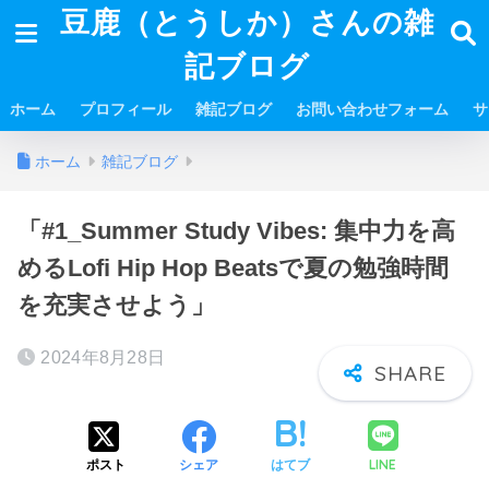
豆鹿（とうしか）さんの雑
記ブログ
ホーム
プロフィール
雑記ブログ
お問い合わせフォーム
サ
ホーム
雑記ブログ
「#1_Summer Study Vibes: 集中力を高
めるLofi Hip Hop Beatsで夏の勉強時間
を充実させよう」
2024年8月28日
LINE
ポスト
シェア
はてブ