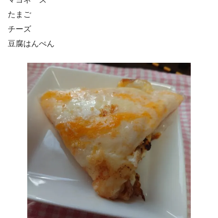
たまご
チーズ
豆腐はんぺん