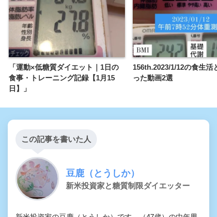
「運動×低糖質ダイエット｜1日の
156th.2023/1/12の食
食事・トレーニング記録【1月15
った動画2選
日】」
この記事を書いた人
豆鹿（とうしか）
新米投資家と糖質制限ダイエッター
新米投資家の豆鹿（とうしか）です。（47歳）の中年男