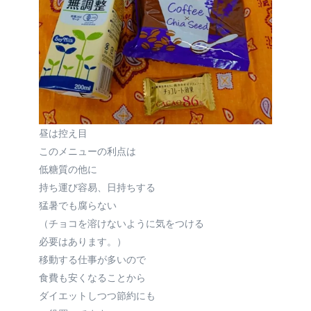
昼は控え目
このメニューの利点は
低糖質の他に
持ち運び容易、日持ちする
猛暑でも腐らない
（チョコを溶けないように気をつける
必要はあります。）
移動する仕事が多いので
食費も安くなることから
ダイエットしつつ節約にも