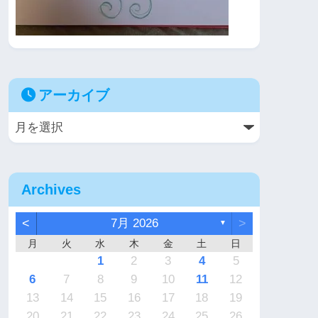
アーカイブ
Archives
<
7月 2026
>
▼
月
火
水
木
金
土
日
7
6
2
2
5
4
4
7
5
1
3
6
2
4
7
2
5
5
1
4
6
2
4
7
3
3
1
2
3
4
5
4
3
2
4
2
0
3
4
2
2
3
4
0
0
1
1
1
1
1
9
9
8
9
9
8
9
6
7
8
9
10
11
12
1
0
6
6
9
8
8
1
9
5
7
0
6
8
1
6
9
9
5
8
0
6
8
1
7
7
13
14
15
16
17
18
19
8
7
3
3
6
5
5
8
6
2
4
7
3
5
8
3
6
6
2
5
7
3
5
8
4
4
20
21
22
23
24
25
26